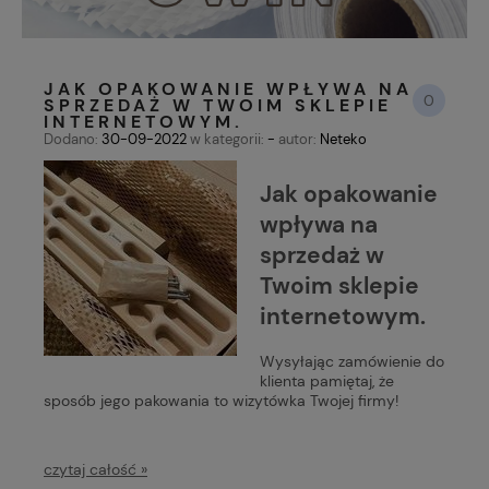
JAK OPAKOWANIE WPŁYWA NA
0
SPRZEDAŻ W TWOIM SKLEPIE
INTERNETOWYM.
Dodano:
30-09-2022
w kategorii:
-
autor:
Neteko
Jak opakowanie
wpływa na
sprzedaż w
Twoim sklepie
internetowym.
Wysyłając zamówienie do
klienta pamiętaj, że
sposób jego pakowania to wizytówka Twojej firmy!
czytaj całość »